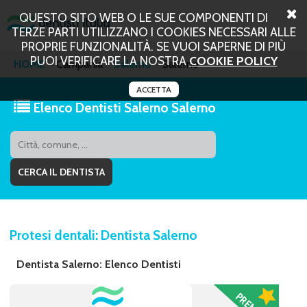
QUESTO SITO WEB O LE SUE COMPONENTI DI
TERZE PARTI UTILIZZANO I COOKIES NECESSARI ALLE
PROPRIE FUNZIONALITÀ. SE VUOI SAPERNE DI PIÙ
PUOI VERIFICARE LA NOSTRA
COOKIE POLICY
HOME
Campania
Salerno
Salerno
ACCETTA
Elenco Dentisti Salerno Salerno
Protesi dentali: Dentista Salerno
Dentista Salerno: Elenco Dentisti