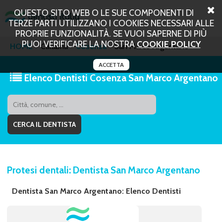
QUESTO SITO WEB O LE SUE COMPONENTI DI
TERZE PARTI UTILIZZANO I COOKIES NECESSARI ALLE
PROPRIE FUNZIONALITÀ. SE VUOI SAPERNE DI PIÙ
PUOI VERIFICARE LA NOSTRA
COOKIE POLICY
HOME
Calabria
Cosenza
San Marco Argentano
ACCETTA
Elenco Dentisti Cosenza San Marco Argentano
Protesi dentali: Dentista San Marco Argentano
Dentista San Marco Argentano: Elenco Dentisti