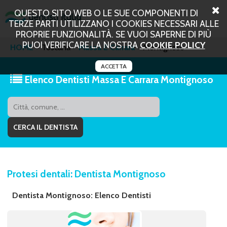
QUESTO SITO WEB O LE SUE COMPONENTI DI
TERZE PARTI UTILIZZANO I COOKIES NECESSARI ALLE
PROPRIE FUNZIONALITÀ. SE VUOI SAPERNE DI PIÙ
PUOI VERIFICARE LA NOSTRA
COOKIE POLICY
HOME
Toscana
Massa E Carrara
Montignoso
ACCETTA
Elenco Dentisti Massa E Carrara Montignoso
Protesi dentali: Dentista Montignoso
Dentista Montignoso: Elenco Dentisti