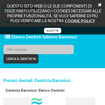
QUESTO SITO WEB O LE SUE COMPONENTI DI
TERZE PARTI UTILIZZANO I COOKIES NECESSARI ALLE
PROPRIE FUNZIONALITÀ. SE VUOI SAPERNE DI PIÙ
PUOI VERIFICARE LA NOSTRA
COOKIE POLICY
HOME
Campania
Salerno
Baronissi
ACCETTA
Elenco Dentisti Salerno Baronissi
Protesi dentali: Dentista Baronissi
Dentista Baronissi: Elenco Dentisti