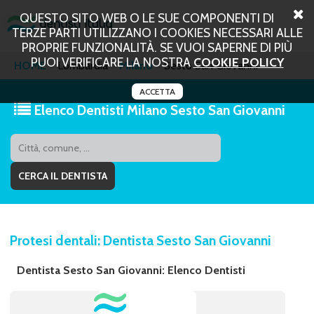
QUESTO SITO WEB O LE SUE COMPONENTI DI
TERZE PARTI UTILIZZANO I COOKIES NECESSARI ALLE
PROPRIE FUNZIONALITÀ. SE VUOI SAPERNE DI PIÙ
PUOI VERIFICARE LA NOSTRA
COOKIE POLICY
HOME
Lombardia
Milano
Sesto San Giovanni
ACCETTA
Elenco Dentisti Milano Sesto San Giovanni
Protesi dentali: Dentista Sesto San Giovanni
Dentista Sesto San Giovanni: Elenco Dentisti