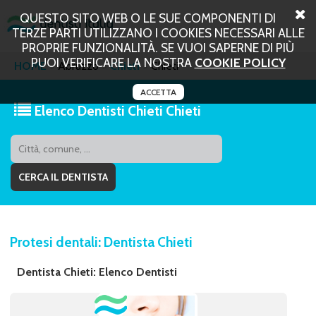
QUESTO SITO WEB O LE SUE COMPONENTI DI
TERZE PARTI UTILIZZANO I COOKIES NECESSARI ALLE
PROPRIE FUNZIONALITÀ. SE VUOI SAPERNE DI PIÙ
PUOI VERIFICARE LA NOSTRA
COOKIE POLICY
HOME
Abruzzo
Chieti
Chieti
ACCETTA
Elenco Dentisti Chieti Chieti
Protesi dentali: Dentista Chieti
Dentista Chieti: Elenco Dentisti