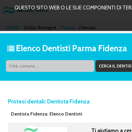
QUESTO SITO WEB O LE SUE COMPONENTI DI TERZE
HOME
Emilia Romagna
Parma
Fidenza
Elenco Dentisti Parma Fidenza
Protesi dentali: Dentista Fidenza
Dentista Fidenza: Elenco Dentisti
Ti aiutiamo a cer