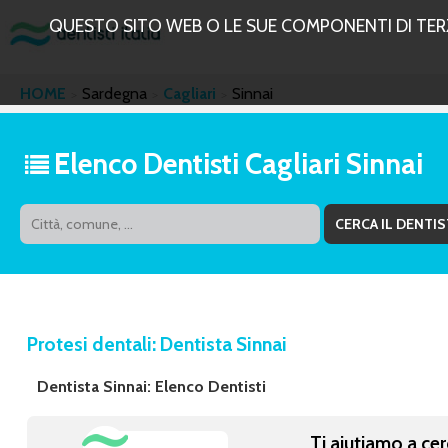
QUESTO SITO WEB O LE SUE COMPONENTI DI TERZE
HOME
Sardegna
Cagliari
Sinnai
Elenco Dentisti Cagliari Sinnai
Protesi dentali: Dentista Sinnai
Dentista Sinnai: Elenco Dentisti
Ti aiutiamo a cer